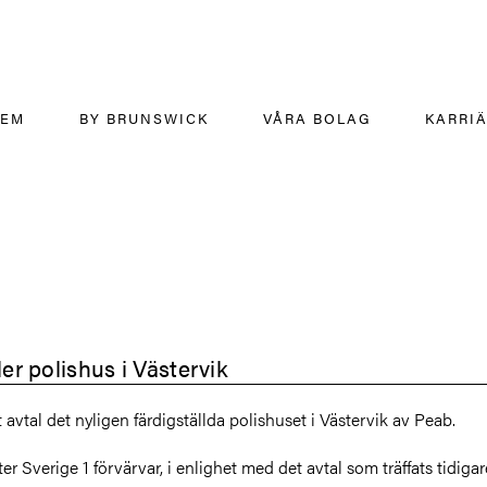
HEM
BY BRUNSWICK
VÅRA BOLAG
KARRI
der polishus i Västervik
 avtal det nyligen färdigställda polishuset i Västervik av Peab.
r Sverige 1 förvärvar, i enlighet med det avtal som träffats tidiga