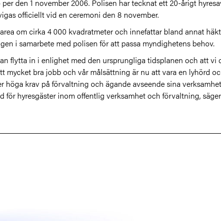
per den 1 november 2006. Polisen har tecknat ett 20-årigt hyresavt
gas officiellt vid en ceremoni den 8 november.
 area om cirka 4 000 kvadratmeter och innefattar bland annat häkt
agen i samarbete med polisen för att passa myndighetens behov.
kan flytta in i enlighet med den ursprungliga tidsplanen och att vi
 ett mycket bra jobb och vår målsättning är nu att vara en lyhörd oc
er höga krav på förvaltning och ägande avseende sina verksamhetsl
rd för hyresgäster inom offentlig verksamhet och förvaltning, säg