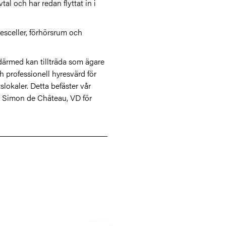
al och har redan flyttat in i
esceller, förhörsrum och
 därmed kan tillträda som ägare
h professionell hyresvärd för
okaler. Detta befäster vår
er Simon de Château, VD för