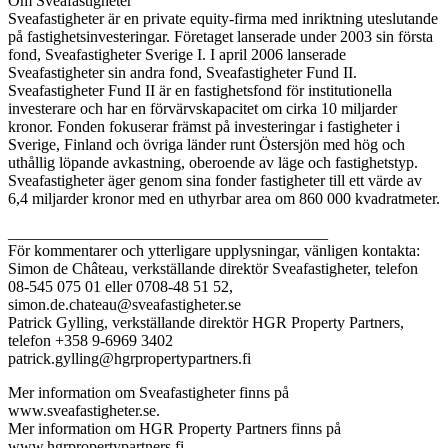
Om Sveafastigheter
Sveafastigheter är en private equity-firma med inriktning uteslutande
på fastighetsinvesteringar. Företaget lanserade under 2003 sin första
fond, Sveafastigheter Sverige I. I april 2006 lanserade
Sveafastigheter sin andra fond, Sveafastigheter Fund II.
Sveafastigheter Fund II är en fastighetsfond för institutionella
investerare och har en förvärvskapacitet om cirka 10 miljarder
kronor. Fonden fokuserar främst på investeringar i fastigheter i
Sverige, Finland och övriga länder runt Östersjön med hög och
uthållig löpande avkastning, oberoende av läge och fastighetstyp.
Sveafastigheter äger genom sina fonder fastigheter till ett värde av
6,4 miljarder kronor med en uthyrbar area om 860 000 kvadratmeter.
________________________________________
För kommentarer och ytterligare upplysningar, vänligen kontakta:
Simon de Château, verkställande direktör Sveafastigheter, telefon
08-545 075 01 eller 0708-48 51 52,
simon.de.chateau@sveafastigheter.se
Patrick Gylling, verkställande direktör HGR Property Partners,
telefon +358 9-6969 3402
patrick.gylling@hgrpropertypartners.fi
Mer information om Sveafastigheter finns på
www.sveafastigheter.se.
Mer information om HGR Property Partners finns på
www.hgrpropertypartners.fi.