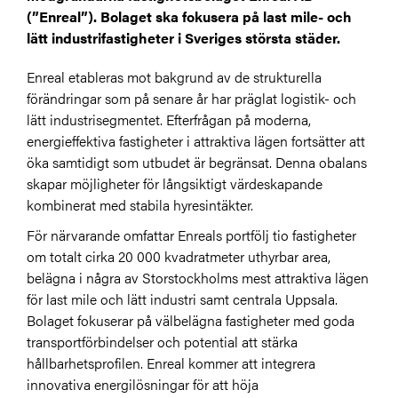
(”Enreal”). Bolaget ska fokusera på last mile- och
lätt industrifastigheter i Sveriges största städer.
Enreal etableras mot bakgrund av de strukturella
förändringar som på senare år har präglat logistik- och
lätt industrisegmentet. Efterfrågan på moderna,
energieffektiva fastigheter i attraktiva lägen fortsätter att
öka samtidigt som utbudet är begränsat. Denna obalans
skapar möjligheter för långsiktigt värdeskapande
kombinerat med stabila hyresintäkter.
För närvarande omfattar Enreals portfölj tio fastigheter
om totalt cirka 20 000 kvadratmeter uthyrbar area,
belägna i några av Storstockholms mest attraktiva lägen
för last mile och lätt industri samt centrala Uppsala.
Bolaget fokuserar på välbelägna fastigheter med goda
transportförbindelser och potential att stärka
hållbarhetsprofilen. Enreal kommer att integrera
innovativa energilösningar för att höja