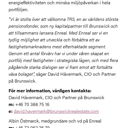
energieffektiviteten och minska miljöpåverkan i hela
portföljen.
”Vi är stolta över att välkomna TRS, en av världens största
pensionsfonder, som ny kapitalpartner till Brunswick och
att tillsammans lansera Enreal. Med Enreal ser vi en
tydlig möjlighet att utveckla och förbättra ett av
fastighetsmarknadens mest eftertraktade segment.
Genom ett antal förvärv har vi under våren skapat en
portfölj med fastigheter i strategiska lägen, och med flera
pågående starka dialoger ser vi fram emot att fortsätta
växa bolaget”,
säger David Hävermark, CIO och Partner
på Brunswick.
För mer information, vänligen kontakta:
David Hävermark, CIO och Partner på Brunswick
m:
+46 70 388 75 16
e:
david.havermark@brunswickrealestate.com
Albin Östmarck, medgrundare och vd på Enreal
m:
+46 73 062 28 79