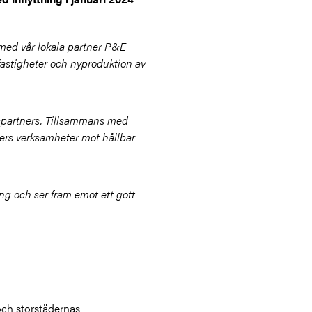
 med vår lokala partner P&E
yfastigheter och nyproduktion av
betspartners. Tillsammans med
ders verksamheter mot hållbar
ing och ser fram emot ett gott
och storstädernas