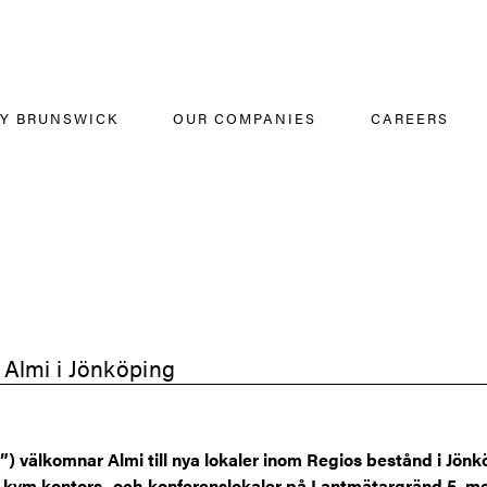
Y BRUNSWICK
OUR COMPANIES
CAREERS
l Almi i Jönköping
) välkomnar Almi till nya lokaler inom Regios bestånd i Jönk
 kvm kontors- och konferenslokaler på Lantmätargränd 5, med 