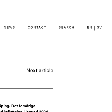
NEWS
CONTACT
SEARCH
EN
SV
Next article
öping. Det femåriga
inflyttning i januari 2024