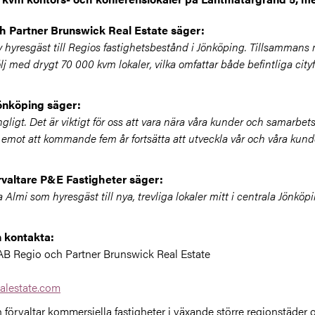
h Partner Brunswick Real Estate säger:
ny hyresgäst till Regios fastighetsbestånd i Jönköping. Tillsammans
följ med drygt 70 000 kvm lokaler, vilka omfattar både befintliga cit
önköping säger:
gängligt. Det är viktigt för oss att vara nära våra kunder och samar
 emot att kommande fem år fortsätta att utveckla vår och våra kun
örvaltare P&E Fastigheter säger:
a Almi som hyresgäst till nya, trevliga lokaler mitt i centrala Jönköp
n kontakta:
 AB Regio och Partner Brunswick Real Estate
alestate.com
 förvaltar kommersiella fastigheter i växande större regionstäder 