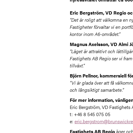
Eric Bergström, VD Regio oc
”Det är roligt att välkomna en 
Fastigheter förvaltar vi en port
kontor inom A6-området.”
Magnus Axelsson, VD Almi J
”Läget är attraktivt och lättill
Fastighets AB Regio ser vi fram
tillväxt.”
Björn Pellnor, kommersiell f
”Vi är glada över att få välkomn
och långsiktigt samarbete.”
För mer information, vänlige
Eric Bergström, VD Fastighets
t: +46 8 545 075 05
e:
eric.bergstrom@brunswickre
Fastighets AB Regio
äger och