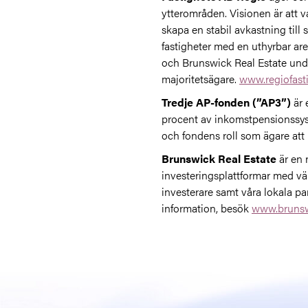
ytterområden. Visionen är att v
skapa en stabil avkastning till
fastigheter med en uthyrbar ar
och Brunswick Real Estate und
majoritetsägare.
www.regiofasti
Tredje AP-fonden (”AP3”)
är 
procent av inkomstpensionssyst
och fondens roll som ägare att
Brunswick Real Estate
är en 
investeringsplattformar med väl
investerare samt våra lokala p
information, besök
www.brunsw