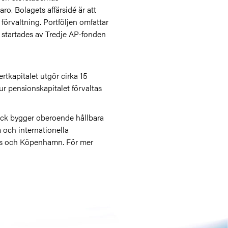
o. Bolagets affärsidé är att
förvaltning. Portföljen omfattar
 startades av Tredje AP-fonden
rtkapitalet utgör cirka 15
r pensionskapitalet förvaltas
wick bygger oberoende hållbara
 och internationella
fors och Köpenhamn. För mer