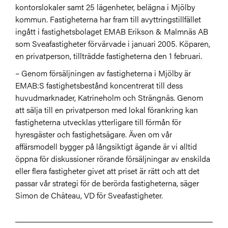
kontorslokaler samt 25 lägenheter, belägna i Mjölby
kommun. Fastigheterna har fram till avyttringstillfället
ingått i fastighetsbolaget EMAB Erikson & Malmnäs AB
som Sveafastigheter förvärvade i januari 2005. Köparen,
en privatperson, tillträdde fastigheterna den 1 februari.
– Genom försäljningen av fastigheterna i Mjölby är
EMAB:S fastighetsbestånd koncentrerat till dess
huvudmarknader, Katrineholm och Strängnäs. Genom
att sälja till en privatperson med lokal förankring kan
fastigheterna utvecklas ytterligare till förmån för
hyresgäster och fastighetsägare. Även om vår
affärsmodell bygger på långsiktigt ägande är vi alltid
öppna för diskussioner rörande försäljningar av enskilda
eller flera fastigheter givet att priset är rätt och att det
passar vår strategi för de berörda fastigheterna, säger
Simon de Château, VD för Sveafastigheter.