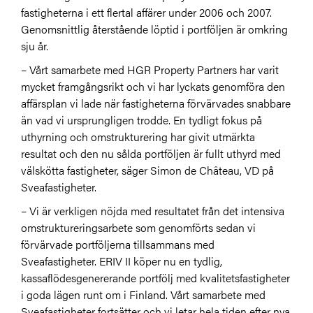
fastigheterna i ett flertal affärer under 2006 och 2007.
Genomsnittlig återstående löptid i portföljen är omkring
sju år.
– Vårt samarbete med HGR Property Partners har varit
mycket framgångsrikt och vi har lyckats genomföra den
affärsplan vi lade när fastigheterna förvärvades snabbare
än vad vi ursprungligen trodde. En tydligt fokus på
uthyrning och omstrukturering har givit utmärkta
resultat och den nu sålda portföljen är fullt uthyrd med
välskötta fastigheter, säger Simon de Château, VD på
Sveafastigheter.
– Vi är verkligen nöjda med resultatet från det intensiva
omstruktureringsarbete som genomförts sedan vi
förvärvade portföljerna tillsammans med
Sveafastigheter. ERIV II köper nu en tydlig,
kassaflödesgenererande portfölj med kvalitetsfastigheter
i goda lägen runt om i Finland. Vårt samarbete med
Sveafastigheter fortsätter och vi letar hela tiden efter nya