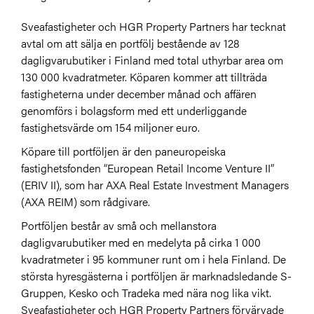
Sveafastigheter och HGR Property Partners har tecknat
avtal om att sälja en portfölj bestående av 128
dagligvarubutiker i Finland med total uthyrbar area om
130 000 kvadratmeter. Köparen kommer att tillträda
fastigheterna under december månad och affären
genomförs i bolagsform med ett underliggande
fastighetsvärde om 154 miljoner euro.
Köpare till portföljen är den paneuropeiska
fastighetsfonden “European Retail Income Venture II”
(ERIV II), som har AXA Real Estate Investment Managers
(AXA REIM) som rådgivare.
Portföljen består av små och mellanstora
dagligvarubutiker med en medelyta på cirka 1 000
kvadratmeter i 95 kommuner runt om i hela Finland. De
största hyresgästerna i portföljen är marknadsledande S-
Gruppen, Kesko och Tradeka med nära nog lika vikt.
Sveafastigheter och HGR Property Partners förvärvade