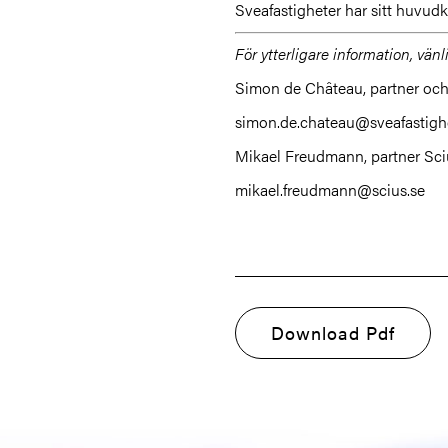
Sveafastigheter har sitt huvud
För ytterligare information, vän
Simon de Château, partner och
simon.de.chateau@sveafastighe
Mikael Freudmann, partner Sc
mikael.freudmann@scius.se
Download Pdf