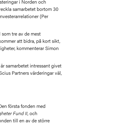
steringar i Norden och
tveckla samarbetet bortom 30
nvesterarrelationer (Per
el som tre av de mest
ommer att bidra, på kort sikt,
astigheter, kommenterar Simon
är samarbetet intressant givet
Scius Partners värderingar väl,
. Den första fonden med
gheter Fund II
, och
onden till en av de större