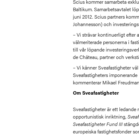
Scius kommer samarbeta exklus
Baltikum. Samarbetsavtalet löp
juni 2012. Scius partners komme
Johannesson) och investering
– Vi strävar kontinuerligt efter
välmeriterade personerna i fast
till vår löpande investeringsv
de Château, partner och verkstä
– Vi känner Sveafastigheter väl
Sveafastigheters imponerande in
kommenterar Mikael Freudmann,
Om Sveafastigheter
Sveafastigheter är ett ledande 
opportunistisk inriktning,
Sveaf
Sveafastigheter Fund III
stängdes
europeiska fastighetsfonder so