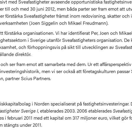
ivt med Sveafastigheter avseende opportunistiska fastighetsinve
er till och med 30 juni 2012, men båda parter ser fram emot att u
r förstärka Sveafastigheter främst inom redovisning, skatter och i
sverksamheten (Joen Siggelin och Mikael Freudmann).
 att förstärka organisationen. Vi har identifierat Per, Joen och Mika
ighetssektorn i Sverige utanför Sveafastigheters organisation. De k
erksamhet, och förhoppningsvis på sikt till utvecklingen av Sveaf
llande direktör.
 och ser fram emot att samarbeta med dem. Ur ett affärsperspektiv 
vesteringshistorik, men vi ser också att företagskulturen passar 
 partner Scius Partners.
riskkapitalbolag i Norden specialiserat på fastighetsinvesteringar
astigheter Sverige I
, etablerades 2003. 2006 etablerades
Sveafasti
 i februari 2011 med ett kapital om 317 miljoner euro, vilket gör f
m stängts under 2011.