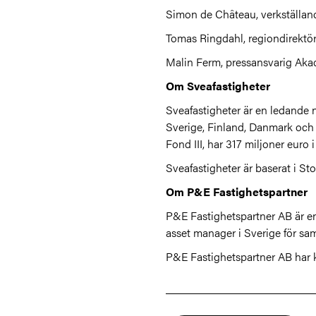
Simon de Château, verkställand
Tomas Ringdahl, regiondirektö
Malin Ferm, pressansvarig Aka
Om Sveafastigheter
Sveafastigheter är en ledande no
Sverige, Finland, Danmark och Es
Fond III, har 317 miljoner euro i
Sveafastigheter är baserat i S
Om P&E
Fastighetspartner
P&E Fastighetspartner AB är e
asset manager i Sverige för s
P&E Fastighetspartner AB har k