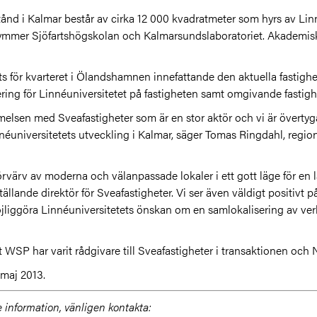
nd i Kalmar består av cirka 12 000 kvadratmeter som hyrs av Linn
mmer Sjöfartshögskolan och Kalmarsundslaboratoriet. Akademiska 
tts för kvarteret i Ölandshamnen innefattande den aktuella fastig
ring för Linnéuniversitetet på fastigheten samt omgivande fastigh
lsen med Sveafastigheter som är en stor aktör och vi är övertyg
nnéuniversitetets utveckling i Kalmar, säger Tomas Ringdahl, regi
förvärv av moderna och välanpassade lokaler i ett gott läge för en l
llande direktör för Sveafastigheter. Vi ser även väldigt positivt 
öjliggöra Linnéuniversitetets önskan om en samlokalisering av ver
WSP har varit rådgivare till Sveafastigheter i transaktionen och 
 maj 2013.
 information, vänligen kontakta: