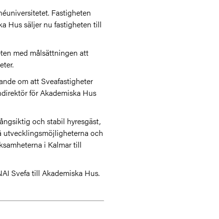
éuniversitetet. Fastigheten
Hus säljer nu fastigheten till
heten med målsättningen att
eter.
ande om att Sveafastigheter
ondirektör för Akademiska Hus
ångsiktig och stabil hyresgäst,
på utvecklingsmöjligheterna och
ksamheterna i Kalmar till
NAI Svefa till Akademiska Hus.