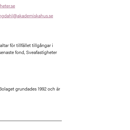
heter.se
ingdahl@akademiskahus.se
 för tillfället tillgångar i
 senaste fond, Sveafastigheter
Bolaget grundades 1992 och är