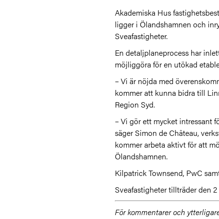
Akademiska Hus fastighetsbestå
ligger i Ölandshamnen och inry
Sveafastigheter.
En detaljplaneprocess har inle
möjliggöra för en utökad etable
– Vi är nöjda med överenskomme
kommer att kunna bidra till Li
Region Syd.
– Vi gör ett mycket intressant 
säger Simon de Château, verkstä
kommer arbeta aktivt för att m
Ölandshamnen.
Kilpatrick Townsend, PwC samt 
Sveafastigheter tillträder den 2
För kommentarer och ytterligare