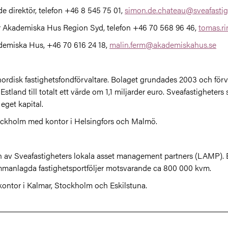
e direktör, telefon +46 8 545 75 01,
simon.de.chateau@sveafastig
r Akademiska Hus Region Syd, telefon +46 70 568 96 46,
tomas.r
demiska Hus, +46 70 616 24 18,
malin.ferm@akademiskahus.se
rdisk fastighetsfondförvaltare. Bolaget grundades 2003 och förvaltar
tland till totalt ett värde om 1,1 miljarder euro. Sveafastigheters
 eget kapital.
tockholm med kontor i Helsingfors och Malmö.
n av Sveafastigheters lokala asset management partners (LAMP). 
ammanlagda fastighetsportföljer motsvarande ca 800 000 kvm.
ontor i Kalmar, Stockholm och Eskilstuna.