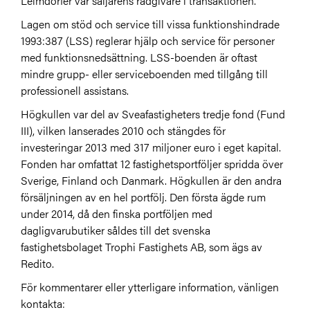
Leimdörfer var säljarens rådgivare i transaktionen.
Lagen om stöd och service till vissa funktionshindrade
1993:387 (LSS) reglerar hjälp och service för personer
med funktionsnedsättning. LSS-boenden är oftast
mindre grupp- eller serviceboenden med tillgång till
professionell assistans.
Högkullen var del av Sveafastigheters tredje fond (Fund
III), vilken lanserades 2010 och stängdes för
investeringar 2013 med 317 miljoner euro i eget kapital.
Fonden har omfattat 12 fastighetsportföljer spridda över
Sverige, Finland och Danmark. Högkullen är den andra
försäljningen av en hel portfölj. Den första ägde rum
under 2014, då den finska portföljen med
dagligvarubutiker såldes till det svenska
fastighetsbolaget Trophi Fastighets AB, som ägs av
Redito.
För kommentarer eller ytterligare information, vänligen
kontakta: