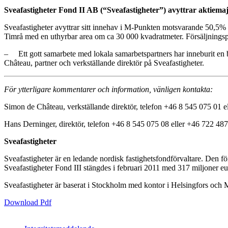
Sveafastigheter Fond II AB (“Sveafastigheter”) avyttrar aktiema
Sveafastigheter avyttrar sitt innehav i M-Punkten motsvarande 50,5% av
Timrå med en uthyrbar area om ca 30 000 kvadratmeter. Försäljningspr
– Ett gott samarbete med lokala samarbetspartners har inneburit en br
Château, partner och verkställande direktör på Sveafastigheter.
För ytterligare kommentarer och information, vänligen kontakta:
Simon de Château, verkställande direktör, telefon +46 8 545 075 01 
Hans Derninger, direktör, telefon +46 8 545 075 08 eller +46 722 48
Sveafastigheter
Sveafastigheter är en ledande nordisk fastighetsfondförvaltare. Den fö
Sveafastigheter Fond III stängdes i februari 2011 med 317 miljoner eur
Sveafastigheter är baserat i Stockholm med kontor i Helsingfors och
Download Pdf