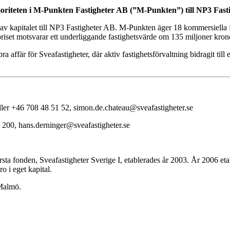
joriteten i M-Punkten Fastigheter AB (”M-Punkten”) till NP3 Fast
 kapitalet till NP3 Fastigheter AB. M-Punkten äger 18 kommersiella fast
iset motsvarar ett underliggande fastighetsvärde om 135 miljoner kron
a affär för Sveafastigheter, där aktiv fastighetsförvaltning bidragit t
eller +46 708 48 51 52, simon.de.chateau@sveafastigheter.se
7 200, hans.derninger@sveafastigheter.se
rsta fonden, Sveafastigheter Sverige I, etablerades år 2003. År 2006 eta
o i eget kapital.
 Malmö.