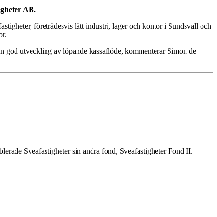
igheter AB.
igheter, företrädesvis lätt industri, lager och kontor i Sundsvall och
or.
ill en god utveckling av löpande kassaflöde, kommenterar Simon de
blerade Sveafastigheter sin andra fond, Sveafastigheter Fond II.