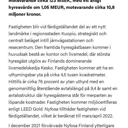
motsvarande cirka 123 MSEK, med ett årligt
hyresvärde om 1,05 MEUR, motsvarande cirka 10,8
miljoner kronor.
Fastigheten blir vid färdigställandet del av ett nytt
landmärke i regionsstaden Kuopio, strategiskt och
centralt beläget intill järnvägsstationen och
resecentrum. Den framtida hyresgästbasen kommer i
huvudsak bestå av kontor och livsmedel, där största
hyresgäst utgörs av Finlands dominerande
livsmedelskedja Kesko. Fastigheten kommer att ha en
uthyrningsbar yta på cirka 4,5 tusen kvadratmeter.
Hittills är cirka 76 procent av ytan uthyrd med en
genomsnittlig återstående avtalslängd på 9,4 år samt en
avtalsstruktur där hyresgästerna står för merparten av
löpande kostnader. Fastigheten kommer miljöcertifieras
enligt LEED Gold. Nyfosa tillträder fastigheten vid
färdigställandet, vilket är beräknat till mars/april 2022.
I december 2021 förvärvade Nyfosa Finland ytterligare