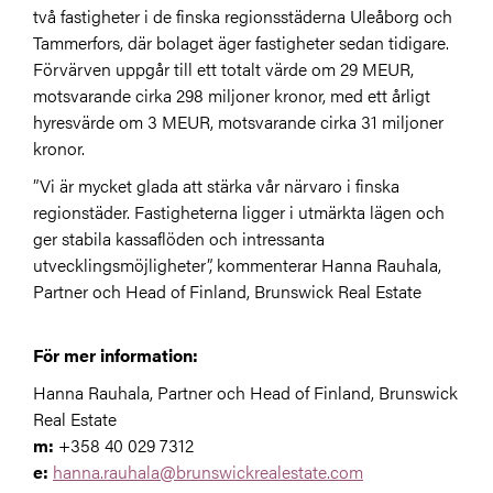
två fastigheter i de finska regionsstäderna Uleåborg och
Tammerfors, där bolaget äger fastigheter sedan tidigare.
Förvärven uppgår till ett totalt värde om 29 MEUR,
motsvarande cirka 298
miljoner kronor
, med ett årligt
hyresvärde om 3 MEUR, motsvarande cirka 31
miljoner
kronor
.
”Vi är mycket glada att stärka vår närvaro i finska
regionstäder. Fastigheterna ligger i utmärkta lägen och
ger stabila kassaflöden och intressanta
utvecklingsmöjligheter”, kommenterar Hanna Rauhala,
Partner och Head of Finland, Brunswick Real Estate
För mer information:
Hanna Rauhala, Partner och Head of Finland, Brunswick
Real Estate
m:
+358 40 029 7312
e:
hanna.rauhala@brunswickrealestate.com