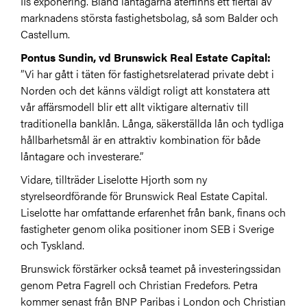
IIs exponering. Bland låntagarna återfinns ett flertal av
marknadens största fastighetsbolag, så som Balder och
Castellum.
Pontus Sundin, vd Brunswick Real Estate Capital:
”Vi har gått i täten för fastighetsrelaterad private debt i
Norden och det känns väldigt roligt att konstatera att
vår affärsmodell blir ett allt viktigare alternativ till
traditionella banklån. Långa, säkerställda lån och tydliga
hållbarhetsmål är en attraktiv kombination för både
låntagare och investerare.”
Vidare, tillträder Liselotte Hjorth som ny
styrelseordförande för Brunswick Real Estate Capital.
Liselotte har omfattande erfarenhet från bank, finans och
fastigheter genom olika positioner inom SEB i Sverige
och Tyskland.
Brunswick förstärker också teamet på investeringssidan
genom Petra Fagrell och Christian Fredefors. Petra
kommer senast från BNP Paribas i London och Christian